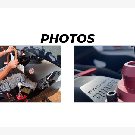
tesses est également réglable, c'est-à-dire que vous
tour et retrait
uvez régler le passage entre les vitesses sans
ur les produits standard et les cadres sans
difier la longueur du levier. Le levier de vitesses est
rsonnalisation, un
Droit de rétractation de 14
vré de série avec un levier de vitesses court similaire
ours
à la réception de la marchandise. Le retour se
celui d'une Caterham. En utilisant notre extension
PHOTOS
it à vos frais.
e tige, une hauteur supplémentaire de 150 mm est
uillez nous contacter à l'avance pour organiser le
ssible, qui peut être ajustée de 70 mm à la hauteur
tour.
uhaitée.
es remboursements seront effectués après
 levier de vitesses est doté d'une prise USB B à
ception des marchandises et inspection dans
14
arrière, qui permet de le connecter directement au
ours
.
. Nous livrons le levier de vitesses avec un câble
B A vers B de 2 m de haute qualité.