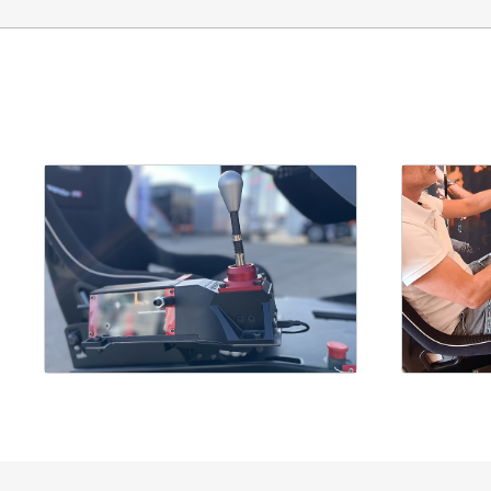
vi
Re
po
Po
mo
pe
li
j
à 
fa
d
Ve
po
re
so
L
Le
ré
l'
j
PC
US