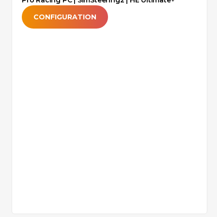
Pro Racing PC | SimSteering2 | HE Ultimate+
CONFIGURATION