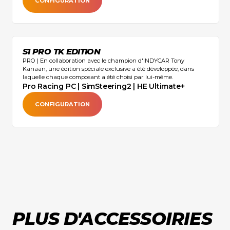
pour
CONFIGURATION
le manuel
illuminés
organiser le
d'utilisation
avec jusqu'à
retour.
(EN)
16 millions
Les
Schéma
de couleurs.
remboursements
S1 PRO TK EDITION
d'assemblage
Vous
PRO | En collaboration avec le champion d'INDYCAR Tony
seront
(EN)
pouvez
Kanaan, une édition spéciale exclusive a été développée, dans
effectués
laquelle chaque composant a été choisi par lui-même.
également
Pro Racing PC | SimSteering2 | HE Ultimate+
après
modifier les
réception
capuchons
CONFIGURATION
des
des boutons
marchandises
sans avoir à
et
ouvrir le
inspection
volant.
dans
14
jours
.
PLUS D'ACCESSOIRIES