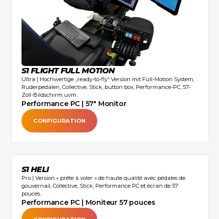
réelle et
et ACC,
standard et
précise.
iRacing,
les cadres
Les
DiRT
sans
boutons-
1.2 et 3,
personnalisation,
poussoirs du
F1
un
Droit de
volant
2010-
rétractation
S1 FLIGHT FULL MOTION
Ascher-
2024,
de 14 jours
Ultra | Hochwertige „ready-to-fly“ Version mit Full-Motion System,
Racing
Ruderpedalen, Collective, Stick, button box, Performance-PC, 57-
Project
à la
McLaren
Zoll-Bildschirm uvm.
Cars, Le
réception
Performance PC | 57" Monitor
GT4 vous
Mans
de la
permettent
CONFIGURATION
Ultimate,
marchandise.
de
fonction
Automobilista
Le retour se
tactile
des
1 et 2
fait à vos
commentaires
Alimentation :
frais.
à chaque
S1 HELI
100 à
Veuillez
fois que
Pro | Version « prête à voler » de haute qualité avec pédales de
240 V
nous
gouvernail, Collective, Stick, Performance PC et écran de 57
vous
pouces. ‍
(AC)
contacter à
imprimez et
Performance PC | Moniteur 57 pouces
l'avance
Télécharger
sont