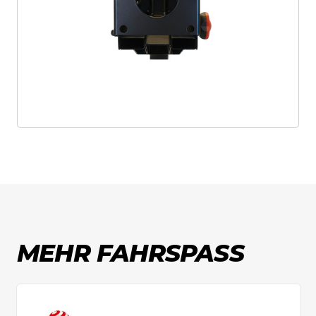
Individualisierung gilt ein
14-tägiges
Widerrufsrecht
ab Erhalt der Ware. Die
Rücksendung erfolgt auf eigene Kosten.
Bitte kontaktiere uns im Vorfeld, um die
Rücksendung abzustimmen.
Rückerstattungen erfolgen nach
Wareneingang und Prüfung innerhalb
von
14 Tagen
.
MEHR FAHRSPASS