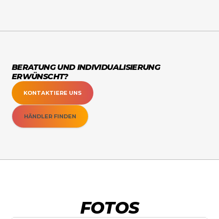
Der Motoradapter ermöglicht die Montage
deines Lenkmotors am S1 Rig. Der Adapter
wird auch als "Motorkorb" bezeichnet.
Technische Daten
Farbe: Schwarz
BERATUNG UND INDIVIDUALISIERUNG
Grösse:
ERWÜNSCHT?
Gewicht:
Verstellmöglichkeit: Sowohl
KONTAKTIERE UNS
horizontal als auch der Winkel des
Motorkorbs
HÄNDLER FINDEN
Kompatible Geräte: Leo Bodnar
SimSteering2 FFB System (52)
Lieferumfang
Adapter
Schraubenset zur Montage des
Adapters am S1 Rig und des
Lenkmotors am Adapter
FOTOS
Versand