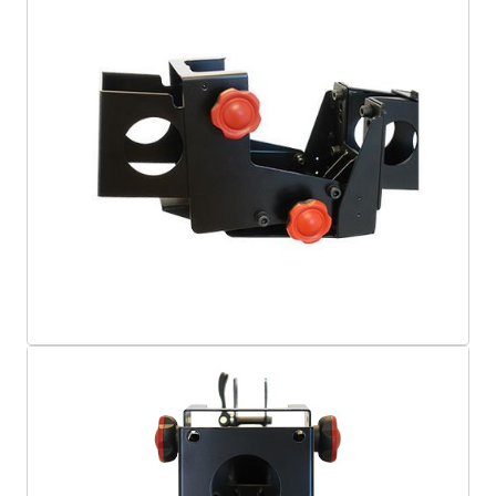
Unsere Produkte werden in der Schweiz
gefertigt und weltweit versendet.
Die Lieferzeit beträgt in der Region DE-AT-
CH 4-6 Werktage nach Zahlungseingang.
Garantie
Unsere Produkte unterliegen einer
Herstellergarantie von
2 Jahren
ab
Lieferdatum.
Die Garantie umfasst Material- und
Verarbeitungsfehler bei normalem
Gebrauch.
Im Garantiefall übernehmen wir
Reparatur oder Ersatz nach eigenem
Ermessen.
Bitte bewahre den Kaufbeleg zur Vorlage
im Garantiefall auf.
Rückgabe & Widerruf
Für Standardprodukte und Rahmen ohne