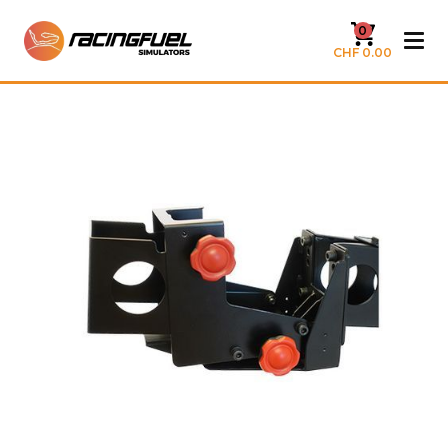
0
CHF 0.00