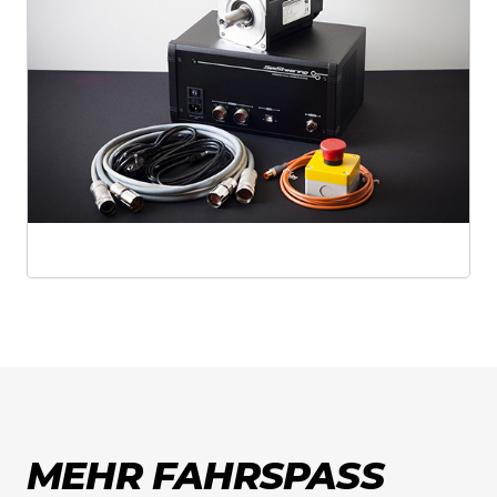
Bitte kontaktiere uns im Vorfeld, um die
Rücksendung abzustimmen.
Rückerstattungen erfolgen nach
Wareneingang und Prüfung innerhalb
von
14 Tagen
.
MEHR FAHRSPASS