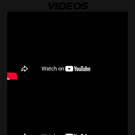
VIDEOS
Wir erarbeiten eine individuelle Lösung
oder Ersatz nach eigenem Ermessen.
Rückgabe und Widerruf
Da es sich bei unseren werksmontierten
Simulatoren um massgefertigte Produkte
handelt, ist eine Rückgabe grundsätzlich
nur
bei Transportschäden oder
Herstellungsfehlern
möglich.