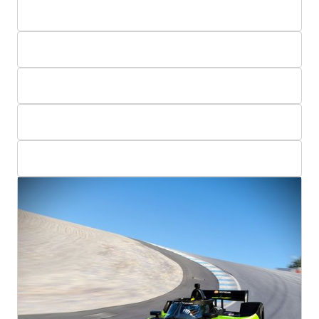
Bewegung besteht. Die Kombination
beider Systeme lässt dich spüren, was
Profis auf der Strecke erleben – von
feinsten Grip-Verlusten bis zu intensiven
Bremsmomenten.
Limitierte Auflage: nur 25 Einheiten
weltweit.
Ein Stück Racing-Geschichte – konzipiert
vom Champion selbst.