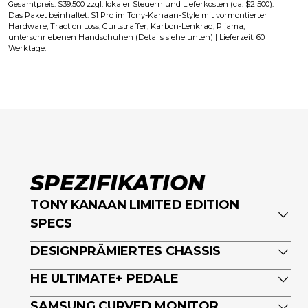
Gesamtpreis: $39.500 zzgl. lokaler Steuern und Lieferkosten (ca. $2'500).
Das Paket beinhaltet: S1 Pro im Tony-Kanaan-Style mit vormontierter
Hardware, Traction Loss, Gurtstraffer, Karbon-Lenkrad, Pijama,
unterschriebenen Handschuhen (Details siehe unten) | Lieferzeit: 60
Werktage.
SPEZIFIKATION
TONY KANAAN LIMITED EDITION
SPECS
Die
S1 Pro Tony Kanaan Edition
ist mehr
DESIGNPRÄMIERTES CHASSIS
als ein Simulator – sie ist ein Statement.
Designprämiertes Chassis (Red Dot
HE ULTIMATE+ PEDALE
Gemeinsam mit IndyCar-Champion Tony
Design Award)
Kanaan entstand eine exklusive
Einstellbare Pedalgeometrie und
SAMSUNG CURVED MONITOR